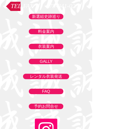
TEL,FAX 075-841-0291
新選組史跡巡り
料金案内
衣装案内
GALLY
レンタル衣装発送
FAQ
予約お問合せ